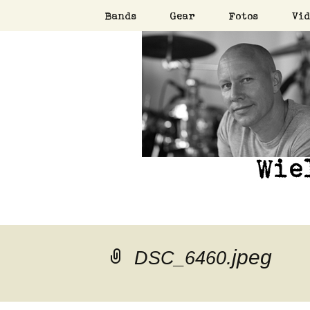
Zum
Bands
Gear
Fotos
Vid
Inhalt
Drums, Bass, Percussi
springen
Wieland 
.jpeg
DSC_6460