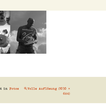
er
14
in
Fotos
Volle Auflösung (1030 ×
684)