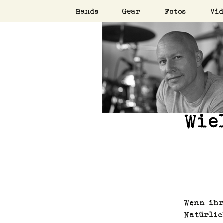
Zum
Bands
Gear
Fotos
Vid
Inhalt
Drums, Bass, Percussi
springen
Wieland 
Wenn ihr
Natür­li