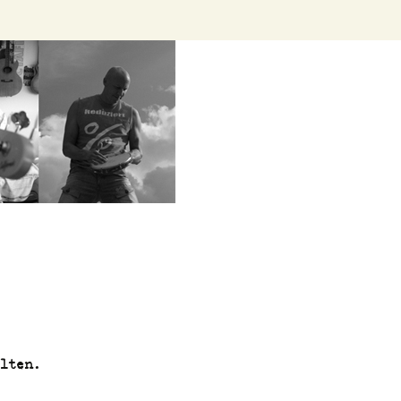
er
lten.