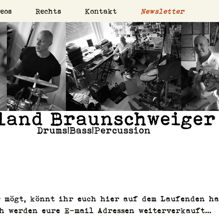
eos
Rechts
Kontakt
Newsletter
on
Braunschweig
 mögt, kön­nt ihr euch hier auf dem Laufend­en ha
ch wer­den eure E‑mail Adressen weiterverkauft…