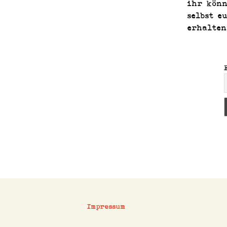
ihr kön­
selb­st 
erhalten
Impressum