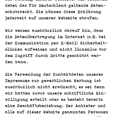
dabei das für Deutsch­land gel­tende Daten­
schutzrecht. Sie kön­nen diese Erk­lärung
jed­erzeit auf unser­er Web­seite abrufen.
Wir weisen aus­drück­lich darauf hin, dass
die Datenüber­tra­gung im Inter­net (z.B. bei
der Kom­mu­nika­tion per E‑Mail) Sicher­heit­
slück­en aufweisen und nicht lück­en­los vor
dem Zugriff durch Dritte geschützt wer­
den kann.
Die Ver­wen­dung der Kon­tak­t­dat­en unseres
Impres­sums zur gewerblichen Wer­bung ist
aus­drück­lich nicht erwün­scht, es sei denn
wir hat­ten zuvor unsere schriftliche Ein­
willi­gung erteilt oder es beste­ht bere­its
eine Geschäfts­beziehung. Der Anbi­eter und
alle auf dieser Web­site genan­nten Per­so­n­en