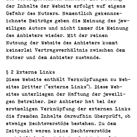
der Inhalte der Web­site erfol­gt auf eigene
Gefahr des Nutzers. Namentlich gekennze­
ich­nete Beiträge geben die Mei­n­ung des jew­
eili­gen Autors und nicht immer die Mei­n­ung
des Anbi­eters wieder. Mit der reinen
Nutzung der Web­site des Anbi­eters kommt
kein­er­lei Ver­tragsver­hält­nis zwis­chen dem
Nutzer und dem Anbi­eter zustande.
§ 2 Externe Links
Diese Web­site enthält Verknüp­fun­gen zu Web­
sites Drit­ter (“externe Links”). Diese Web­
sites unter­liegen der Haf­tung der jew­eili­
gen Betreiber. Der Anbi­eter hat bei der
erst­ma­li­gen Verknüp­fung der exter­nen Links
die frem­den Inhalte daraufhin über­prüft, ob
etwaige Rechtsver­stöße beste­hen. Zu dem
Zeit­punkt waren keine Rechtsver­stöße