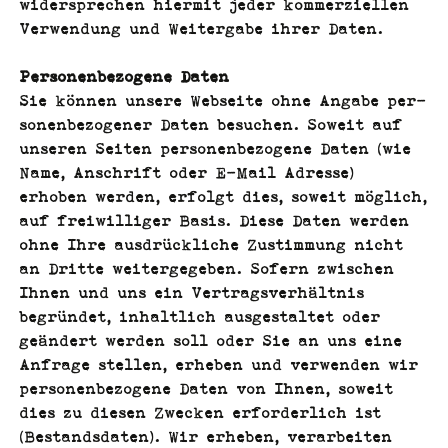
wider­sprechen hier­mit jed­er kom­merziellen
Ver­wen­dung und Weit­er­gabe ihrer Daten.
Per­so­n­en­be­zo­gene Daten
Sie kön­nen unsere Web­seite ohne Angabe per­
so­n­en­be­zo­gen­er Dat­en besuchen. Soweit auf
unseren Seit­en per­so­n­en­be­zo­gene Dat­en (wie
Name, Anschrift oder E‑Mail Adresse)
erhoben wer­den, erfol­gt dies, soweit möglich,
auf frei­williger Basis. Diese Dat­en wer­den
ohne Ihre aus­drück­liche Zus­tim­mung nicht
an Dritte weit­ergegeben. Sofern zwis­chen
Ihnen und uns ein Ver­tragsver­hält­nis
begrün­det, inhaltlich aus­gestal­tet oder
geän­dert wer­den soll oder Sie an uns eine
Anfrage stellen, erheben und ver­wen­den wir
per­so­n­en­be­zo­gene Dat­en von Ihnen, soweit
dies zu diesen Zweck­en erforder­lich ist
(Bestands­dat­en). Wir erheben, ver­ar­beit­en