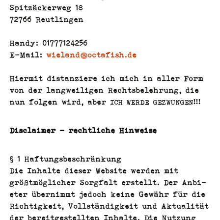
Spitzäck­er­weg 18
72766 Reutlingen
Handy: 01777124256
E‑Mail:
wieland@octafish.de
Hier­mit dis­tanziere ich mich in aller Form
von der lang­weili­gen Rechts­belehrung, die
nun fol­gen wird, aber
!!!
ICH
WERDE
GEZWUNGEN
Disclaimer – rechtliche Hinweise
§ 1 Haftungsbeschränkung
Die Inhalte dieser Web­site wer­den mit
größt­möglich­er Sorgfalt erstellt. Der Anbi­
eter übern­immt jedoch keine Gewähr für die
Richtigkeit, Voll­ständigkeit und Aktu­al­ität
der bere­it­gestell­ten Inhalte. Die Nutzung