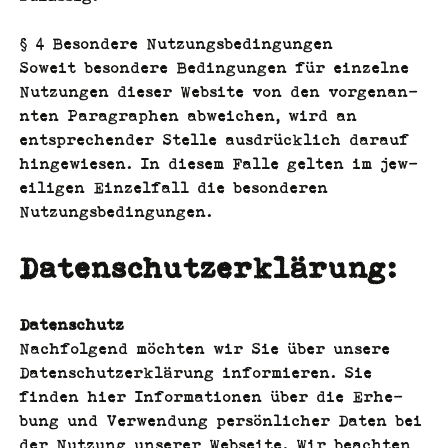
§ 4 Beson­dere Nutzungsbedingungen
Soweit beson­dere Bedin­gun­gen für einzelne
Nutzun­gen dieser Web­site von den vor­ge­nan­
nten Para­graphen abwe­ichen, wird an
entsprechen­der Stelle aus­drück­lich darauf
hingewiesen. In diesem Falle gel­ten im jew­
eili­gen Einzelfall die beson­deren
Nutzungsbedingungen.
Datenschutzerklärung:
Daten­schutz
Nach­fol­gend möcht­en wir Sie über unsere
Daten­schutzerk­lärung informieren. Sie
find­en hier Infor­ma­tio­nen über die Erhe­
bung und Ver­wen­dung per­sön­lich­er Dat­en bei
der Nutzung unser­er Web­seite. Wir beacht­en