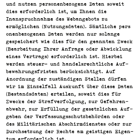
und nutzen per­so­n­en­be­zo­gene Dat­en soweit
dies erforder­lich ist, um Ihnen die
Inanspruch­nahme des Webange­bots zu
ermöglichen (Nutzungs­dat­en). Sämtliche per­s
o­n­en­be­zo­ge­nen Dat­en wer­den nur solange
gespe­ichert wie dies für den gean­nten Zweck
(Bear­beitung Ihrer Anfrage oder Abwick­lung
eines Ver­trags) erforder­lich ist. Hier­bei
wer­den steuer- und han­del­srechtliche Auf­
be­wahrungs­fris­ten berück­sichtigt. Auf
Anord­nung der zuständi­gen Stellen dür­fen
wir im Einzelfall Auskun­ft über diese Dat­en
(Bestands­dat­en) erteilen, soweit dies für
Zwecke der Strafver­fol­gung, zur Gefahren­
ab­wehr, zur Erfül­lung der geset­zlichen Auf­
gaben der Ver­fas­sungss­chutzbe­hör­den oder
des Mil­itärischen Abschir­m­di­en­stes oder zur
Durch­set­zung der Rechte am geisti­gen Eigen­
tum erforder­lich ist.