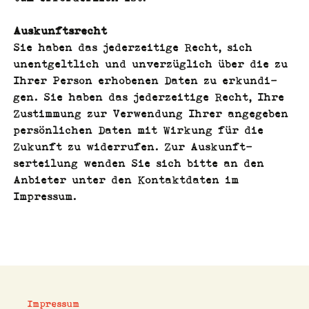
Auskun­ft­srecht
Sie haben das jed­erzeit­ige Recht, sich
unent­geltlich und unverzüglich über die zu
Ihrer Per­son erhobe­nen Dat­en zu erkundi­
gen. Sie haben das jed­erzeit­ige Recht, Ihre
Zus­tim­mung zur Ver­wen­dung Ihrer angegeben
per­sön­lichen Dat­en mit Wirkung für die
Zukun­ft zu wider­rufen. Zur Auskun­ft­
serteilung wen­den Sie sich bitte an den
Anbi­eter unter den Kon­tak­t­dat­en im
Impressum.
Impressum