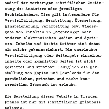
bedarf der vorheri­gen schriftlichen Zus­tim­
mung des Anbi­eters oder jew­eili­gen
Rechtein­hab­ers. Dies gilt ins­beson­dere für
Vervielfäl­ti­gung, Bear­beitung, Über­set­zung,
Ein­spe­icherung, Ver­ar­beitung bzw. Wieder­
gabe von Inhal­ten in Daten­banken oder
anderen elek­tro­n­is­chen Medi­en und Sys­te­
men. Inhalte und Rechte Drit­ter sind dabei
als solche gekennze­ich­net. Die uner­laubte
Vervielfäl­ti­gung oder Weit­er­gabe einzel­ner
Inhalte oder kom­plet­ter Seit­en ist nicht
ges­tat­tet und straf­bar. Lediglich die Her­
stel­lung von Kopi­en und Down­loads für den
per­sön­lichen, pri­vat­en und nicht kom­
merziellen Gebrauch ist erlaubt.
Die Darstel­lung dieser Web­site in frem­den
Frames ist nur mit schriftlich­er Erlaub­nis
zulässig.