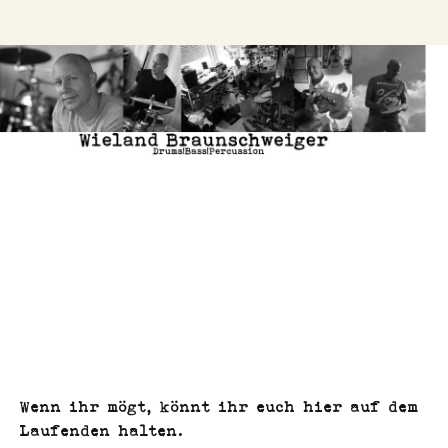
Zum
Inhalt
Drums, Bass, Percussion
springen
Wieland
Braunschwei
Wenn ihr mögt, kön­nt ihr euch hier auf dem
Laufend­en hal­ten.